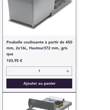
Poubelle coulissante à partir de 450
mm, 2x16L, Hauteur372 mm, gris
qua
Prix
103,95 €
Ajouter au panier