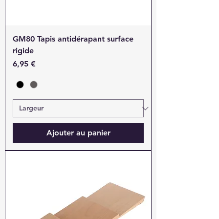
GM80 Tapis antidérapant surface
rigide
Prix
6,95 €
Ajouter au panier