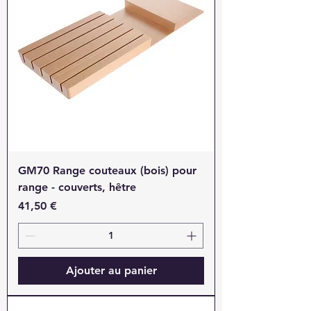
GM70 Range couteaux (bois) pour
range - couverts, hêtre
Prix
41,50 €
Ajouter au panier