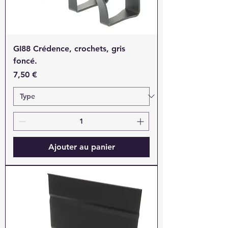
GI88 Crédence, crochets, gris
foncé.
Prix
7,50 €
Ajouter au panier