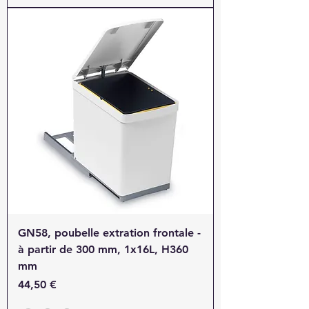
GN58, poubelle extration frontale -
à partir de 300 mm, 1x16L, H360
mm
Prix
44,50 €