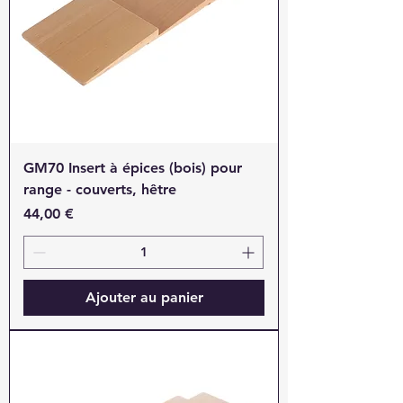
GM70 Insert à épices (bois) pour
range - couverts, hêtre
Prix
44,00 €
Ajouter au panier