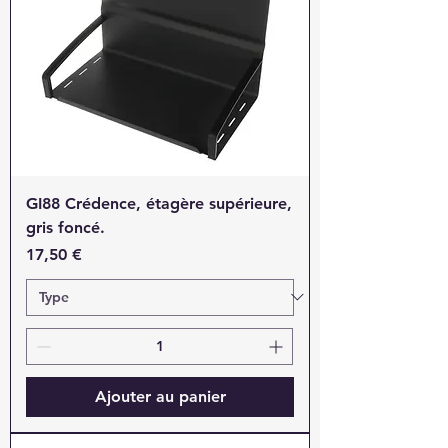
GI88 Crédence, étagère supérieure,
gris foncé.
Prix
17,50 €
Ajouter au panier