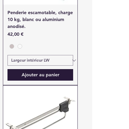
Penderie escamotable, charge
10 kg, blanc ou aluminium
anodisé.
Prix
42,00 €
Ajouter au panier