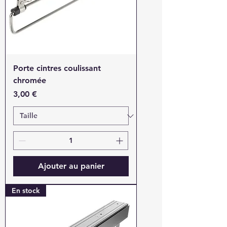
Porte cintres coulissant
chromée
Prix
3,00 €
Ajouter au panier
En stock