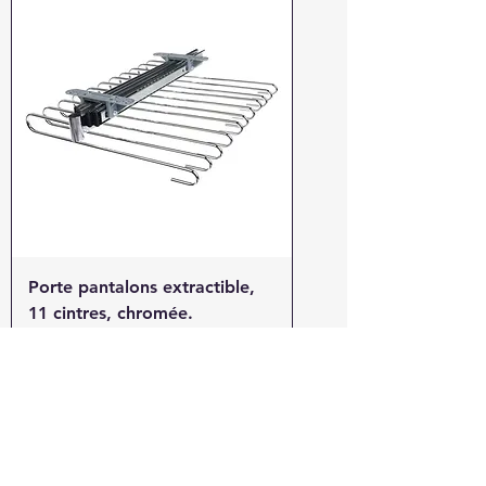
Porte pantalons extractible,
11 cintres, chromée.
Prix
38,50 €
Ajouter au panier