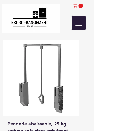
Penderie abaissable, 25 kg,
sytème soft close gris foncé.