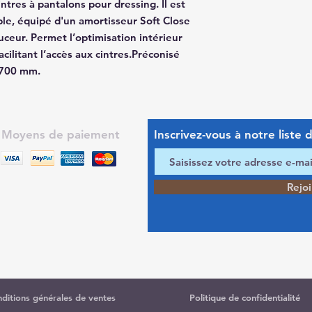
intres à pantalons pour dressing. Il est
ble, équipé d'un amortisseur Soft Close
ceur. Permet l’optimisation intérieur
cilitant l’accès aux cintres.Préconisé
 700 mm.
Moyens de paiement
Inscrivez-vous
à
notre liste d
Rejo
ditions générales de ventes
Politique de confidentialité