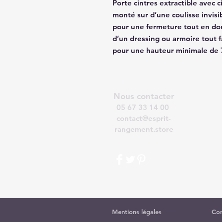
Porte cintres extractible avec c
monté sur d’une coulisse invisi
pour une fermeture tout en dou
d’un dressing ou armoire tout fa
pour une hauteur minimale de
Nous contacter
05 67 33 14 00
contact@esprit-
rangement.store
Mentions légales
Con