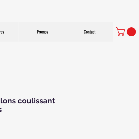
res
Promos
Contact
lons coulissant
s