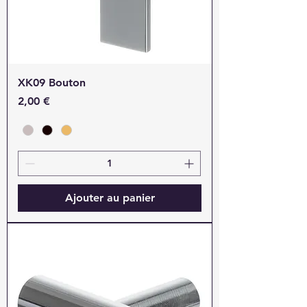
XK09 Bouton
Prix
2,00 €
Ajouter au panier