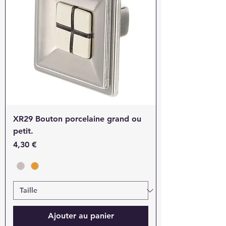
XR29 Bouton porcelaine grand ou
petit.
Prix
4,30 €
Ajouter au panier