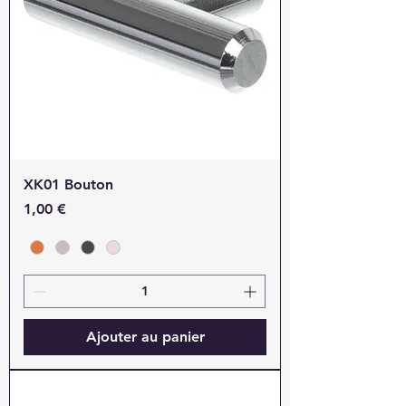
XK01 Bouton
Prix
1,00 €
Ajouter au panier